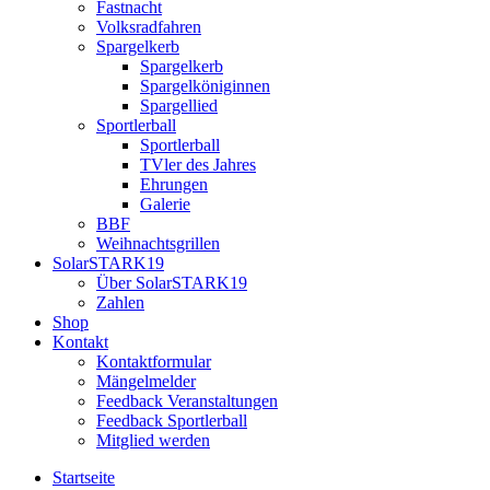
Fastnacht
Volksradfahren
Spargelkerb
Spargelkerb
Spargelköniginnen
Spargellied
Sportlerball
Sportlerball
TVler des Jahres
Ehrungen
Galerie
BBF
Weihnachtsgrillen
SolarSTARK19
Über SolarSTARK19
Zahlen
Shop
Kontakt
Kontaktformular
Mängelmelder
Feedback Veranstaltungen
Feedback Sportlerball
Mitglied werden
Startseite