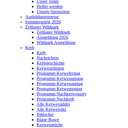
Unser Team
Helfer werden
Unsere Sponsoren
Ausbildungsmesse
Sommerspiele 2026
Zeltlager Wildpark
Zeltlager Wildpark
Anmeldung 2026
Wildpark Anmeldung
Kerb
Kerb
Nachrichten
Kerbgeschichte
Kerweordnung
Programm Kerwefreitag
Programm Kerwesamstag
Programm Kerwesonntag
Programm Kerwemontag
Programm Nachkerweparty
Programm Nachkerb
Alle Kerwevädder
Alle Kerwewätz
Bildscher
Blaue Buwe
Kerwesprüche