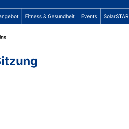
angebot
Fitness & Gesundheit
Events
SolarSTAR
ine
itzung