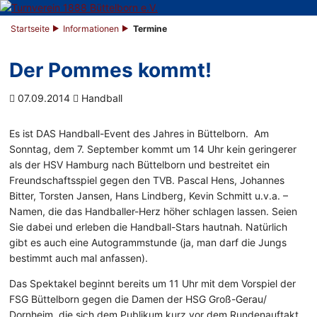
Startseite
Informationen
Termine
Der Pommes kommt!
07.09.2014
Handball
Es ist DAS Handball-Event des Jahres in Büttelborn. Am
Sonntag, dem 7. September kommt um 14 Uhr kein geringerer
als der HSV Hamburg nach Büttelborn und bestreitet ein
Freundschaftsspiel gegen den TVB. Pascal Hens, Johannes
Bitter, Torsten Jansen, Hans Lindberg, Kevin Schmitt u.v.a. –
Namen, die das Handballer-Herz höher schlagen lassen. Seien
Sie dabei und erleben die Handball-Stars hautnah. Natürlich
gibt es auch eine Autogrammstunde (ja, man darf die Jungs
bestimmt auch mal anfassen).
Das Spektakel beginnt bereits um 11 Uhr mit dem Vorspiel der
FSG Büttelborn gegen die Damen der HSG Groß-Gerau/
Dornheim, die sich dem Publikum kurz vor dem Rundenauftakt