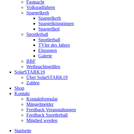
Fastnacht
Volksradfahren
Spargelkerb
Spargelkerb
Spargelköniginnen
Spargellied
Sportlerball
Sportlerball
TVler des Jahres
Ehrungen
Galerie
BBF
Weihnachtsgrillen
SolarSTARK19
Über SolarSTARK19
Zahlen
Shop
Kontakt
Kontaktformular
Mängelmelder
Feedback Veranstaltungen
Feedback Sportlerball
Mitglied werden
Startseite