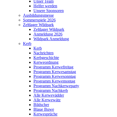
Unser Team
Helfer werden
Unsere Sponsoren
Ausbildungsmesse
Sommerspiele 2026
Zeltlager Wildpark
Zeltlager Wildpark
Anmeldung 2026
Wildpark Anmeldung
Kerb
Kerb
Nachrichten
Kerbgeschichte
Kerweordnung
Programm Kerwefreitag
Programm Kerwesamstag
Programm Kerwesonntag
Programm Kerwemontag
Programm Nachkerweparty
Programm Nachkerb
Alle Kerwevädder
Alle Kerwewätz
Bildscher
Blaue Buwe
Kerwesprüche