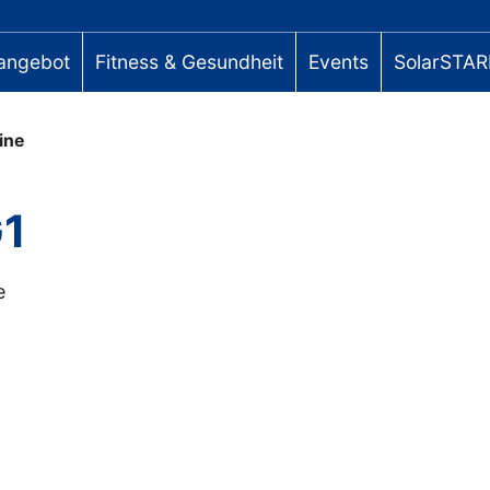
angebot
Fitness & Gesundheit
Events
SolarSTAR
ine
G1
e