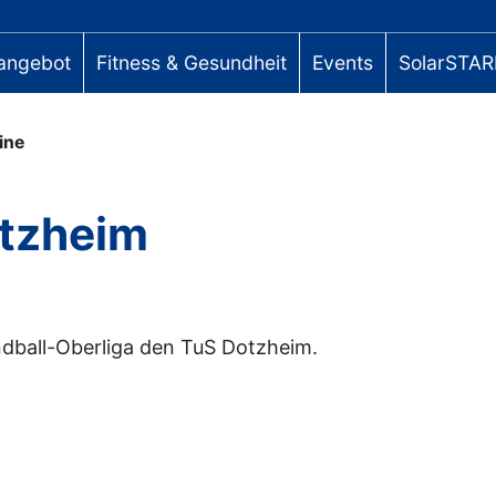
angebot
Fitness & Gesundheit
Events
SolarSTAR
ine
otzheim
ndball-Oberliga den TuS Dotzheim.