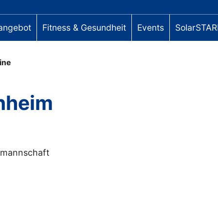
angebot
Fitness & Gesundheit
Events
SolarSTAR
ine
inheim
ermannschaft