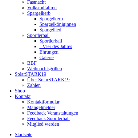
Fastnacht
Volksradfahren
Spargelkerb
Spargelkerb
Spargelköniginnen
Spargellied
Sportlerball
Sportlerball
TVler des Jahres
Ehrungen
Galerie
BBF
Weihnachtsgrillen
SolarSTARK19
Über SolarSTARK19
Zahlen
Shop
Kontakt
Kontaktformular
Mängelmelder
Feedback Veranstaltungen
Feedback Sportlerball
Mitglied werden
Startseite