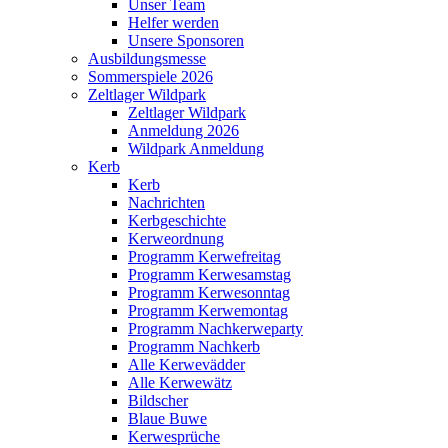
Unser Team
Helfer werden
Unsere Sponsoren
Ausbildungsmesse
Sommerspiele 2026
Zeltlager Wildpark
Zeltlager Wildpark
Anmeldung 2026
Wildpark Anmeldung
Kerb
Kerb
Nachrichten
Kerbgeschichte
Kerweordnung
Programm Kerwefreitag
Programm Kerwesamstag
Programm Kerwesonntag
Programm Kerwemontag
Programm Nachkerweparty
Programm Nachkerb
Alle Kerwevädder
Alle Kerwewätz
Bildscher
Blaue Buwe
Kerwesprüche