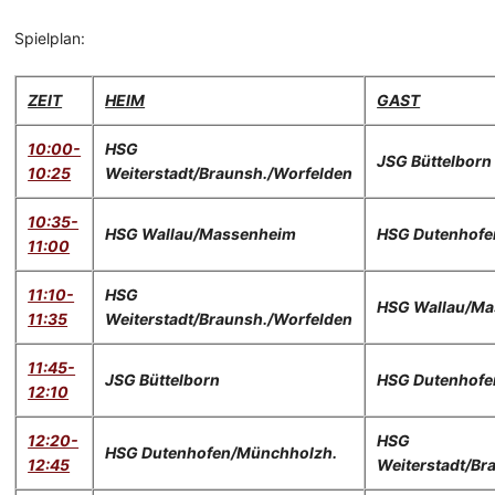
Spielplan:
ZEIT
HEIM
GAST
10:00-
HSG
JSG Büttelborn
10:25
Weiterstadt/Braunsh./Worfelden
10:35-
HSG Wallau/Massenheim
HSG Dutenhofe
11:00
11:10-
HSG
HSG Wallau/M
11:35
Weiterstadt/Braunsh./Worfelden
11:45-
JSG Büttelborn
HSG Dutenhofe
12:10
12:20-
HSG
HSG Dutenhofen/Münchholzh.
12:45
Weiterstadt/Br