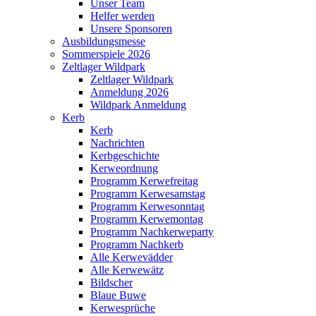
Unser Team
Helfer werden
Unsere Sponsoren
Ausbildungsmesse
Sommerspiele 2026
Zeltlager Wildpark
Zeltlager Wildpark
Anmeldung 2026
Wildpark Anmeldung
Kerb
Kerb
Nachrichten
Kerbgeschichte
Kerweordnung
Programm Kerwefreitag
Programm Kerwesamstag
Programm Kerwesonntag
Programm Kerwemontag
Programm Nachkerweparty
Programm Nachkerb
Alle Kerwevädder
Alle Kerwewätz
Bildscher
Blaue Buwe
Kerwesprüche