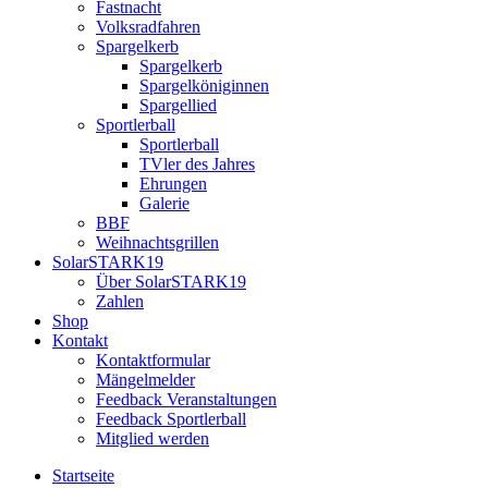
Fastnacht
Volksradfahren
Spargelkerb
Spargelkerb
Spargelköniginnen
Spargellied
Sportlerball
Sportlerball
TVler des Jahres
Ehrungen
Galerie
BBF
Weihnachtsgrillen
SolarSTARK19
Über SolarSTARK19
Zahlen
Shop
Kontakt
Kontaktformular
Mängelmelder
Feedback Veranstaltungen
Feedback Sportlerball
Mitglied werden
Startseite