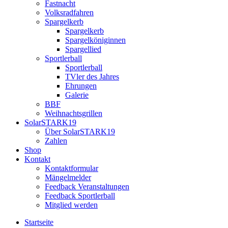
Fastnacht
Volksradfahren
Spargelkerb
Spargelkerb
Spargelköniginnen
Spargellied
Sportlerball
Sportlerball
TVler des Jahres
Ehrungen
Galerie
BBF
Weihnachtsgrillen
SolarSTARK19
Über SolarSTARK19
Zahlen
Shop
Kontakt
Kontaktformular
Mängelmelder
Feedback Veranstaltungen
Feedback Sportlerball
Mitglied werden
Startseite