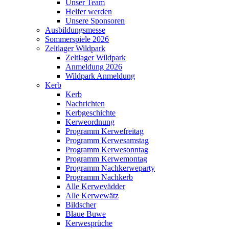
Unser Team
Helfer werden
Unsere Sponsoren
Ausbildungsmesse
Sommerspiele 2026
Zeltlager Wildpark
Zeltlager Wildpark
Anmeldung 2026
Wildpark Anmeldung
Kerb
Kerb
Nachrichten
Kerbgeschichte
Kerweordnung
Programm Kerwefreitag
Programm Kerwesamstag
Programm Kerwesonntag
Programm Kerwemontag
Programm Nachkerweparty
Programm Nachkerb
Alle Kerwevädder
Alle Kerwewätz
Bildscher
Blaue Buwe
Kerwesprüche