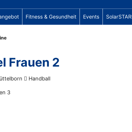
angebot
Fitness & Gesundheit
Events
SolarSTAR
ine
l Frauen 2
üttelborn
Handball
uen 3