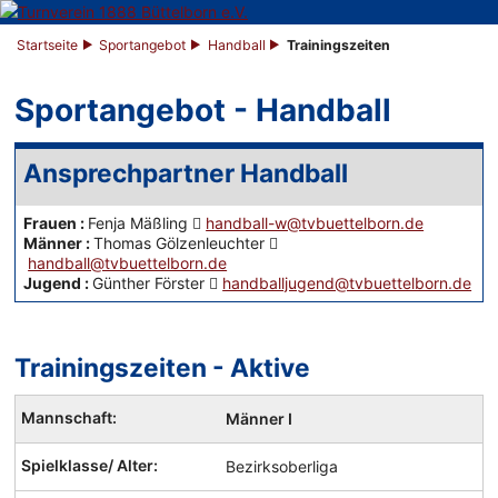
Startseite
Sportangebot
Handball
Trainingszeiten
Sportangebot - Handball
Ansprechpartner Handball
Frauen
:
Fenja Mäßling
handball-w@tvbuettelborn.de
Männer
:
Thomas Gölzenleuchter
handball@tvbuettelborn.de
Jugend
:
Günther Förster
handballjugend@tvbuettelborn.de
Trainingszeiten - Aktive
Handball
Männer I
Mannschaften
und
Bezirksoberliga
Trainingszeiten