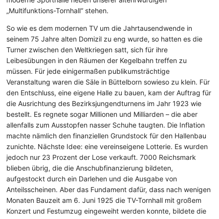
„Multifunktions-Tornhall“ stehen.
So wie es dem modernen TV um die Jahrtausendwende in
seinem 75 Jahre alten Domizil zu eng wurde, so hatten es die
Turner zwischen den Weltkriegen satt, sich für ihre
Leibesübungen in den Räumen der Kegelbahn treffen zu
müssen. Für jede einigermaßen publikumsträchtige
Veranstaltung waren die Säle in Büttelborn sowieso zu klein. Für
den Entschluss, eine eigene Halle zu bauen, kam der Auftrag für
die Ausrichtung des Bezirksjungendturnens im Jahr 1923 wie
bestellt. Es regnete sogar Millionen und Milliarden – die aber
allenfalls zum Ausstopfen nasser Schuhe taugten. Die Inflation
machte nämlich den finanziellen Grundstock für den Hallenbau
zunichte. Nächste Idee: eine vereinseigene Lotterie. Es wurden
jedoch nur 23 Prozent der Lose verkauft. 7000 Reichsmark
blieben übrig, die die Anschubfinanzierung bildeten,
aufgestockt durch ein Darlehen und die Ausgabe von
Anteilsscheinen. Aber das Fundament dafür, dass nach wenigen
Monaten Bauzeit am 6. Juni 1925 die TV-Tornhall mit großem
Konzert und Festumzug eingeweiht werden konnte, bildete die