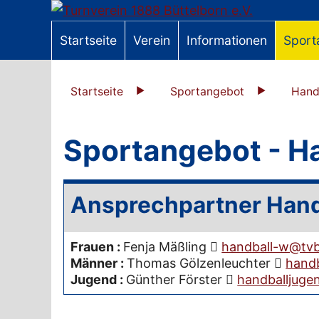
Startseite
Verein
Informationen
Sport
Startseite
Sportangebot
Hand
Sportangebot - H
Ansprechpartner Hand
Frauen
:
Fenja Mäßling
handball-w@tvb
Männer
:
Thomas Gölzenleuchter
handb
Jugend
:
Günther Förster
handballjuge