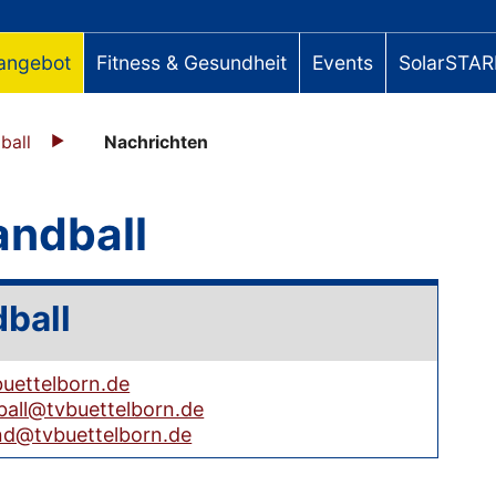
angebot
Fitness & Gesundheit
Events
SolarSTAR
ball
Nachrichten
andball
ball
uettelborn.de
all@tvbuettelborn.de
nd@tvbuettelborn.de