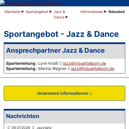
Startseite
Sportangebot
Jazz &
Informationen
Reloaded
Dance
Sportangebot - Jazz & Dance
Ansprechpartner Jazz & Dance
Spartenleitung
:
Lynn Knöß
jazz@tvbuettelborn.de
Spartenleitung
:
Marina Wagner
jazz@tvbuettelborn.de
Untermenü Informationen
Nachrichten
06.07.2026
Jazztanz