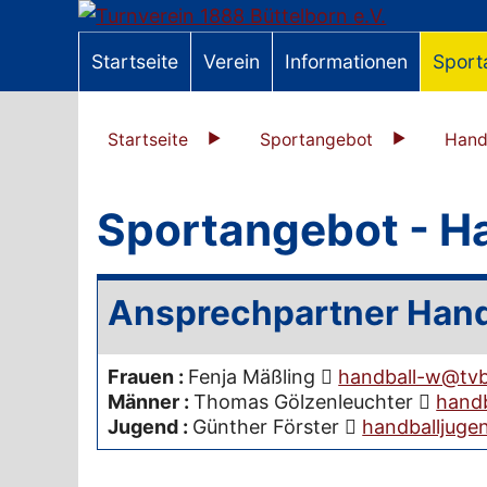
Startseite
Verein
Informationen
Sport
Startseite
Sportangebot
Hand
Sportangebot - H
Ansprechpartner Hand
Frauen
:
Fenja Mäßling
handball-w@tvb
Männer
:
Thomas Gölzenleuchter
handb
Jugend
:
Günther Förster
handballjuge