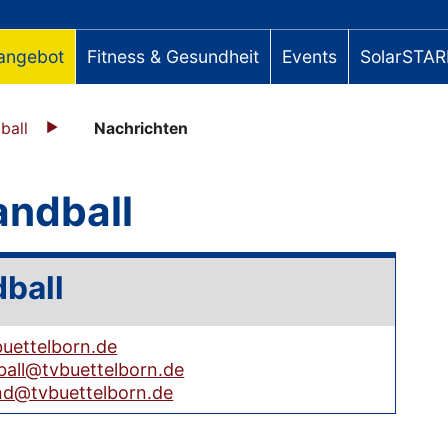
angebot
Fitness & Gesundheit
Events
SolarSTAR
ball
Nachrichten
andball
ball
uettelborn.de
all@tvbuettelborn.de
nd@tvbuettelborn.de